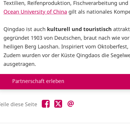
Textilien, Reifenproduktion, Fischverarbeitung un
Ocean University of China
gilt als nationales Komp
Qingdao ist auch
kulturell und touristisch
attrak
gegründet 1903 von Deutschen, braut nach wie vo
heiligen Berg Laoshan. Inspiriert vom Oktoberfest, f
Zudem wurden vor der Küste Qingdaos die Segelwe
ausgetragen.
Partnerschaft erleben
Teile
Teile
Teile
eile diese Seite
diese
diese
diese
Seite
Seite
Seite
auf
auf
per
Facebook
X
E-
Mail