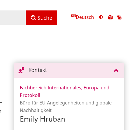
Deutsch
Ansicht
Zu
Zu
Suche
mit
den
de
hohem
Inhalte
Inh
Kontrast
in
in
umschalten
leichter
Geb
Sprach
Kontakt
Fachbereich Internationales, Europa und
Protokoll
–
Büro für EU-Angelegenheiten und globale
Nachhaltigkeit
n
Emily Hruban