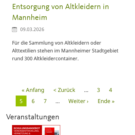
Entsorgung von Altkleidern in
Mannheim
09.03.2026
Für die Sammlung von Altkleidern oder
Alttextilien stehen im Mannheimer Stadtgebiet
rund 300 Altkleidercontainer.
Seitennummerierung
Erste
« Anfang
Vorherige
< Zurück
…
Seite
3
Seite
4
Seite
Seite
Aktuelle
5
Seite
6
Seite
7
…
Nächste
Weiter ›
Letzte
Ende »
Seite
Seite
Seite
Veranstaltungen