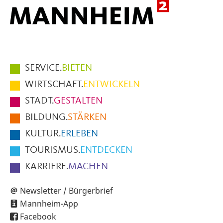
Hauptmenüpunkte
SERVICE.
BIETEN
im
WIRTSCHAFT.
ENTWICKELN
Fußbereich
STADT.
GESTALTEN
der
BILDUNG.
STÄRKEN
Seite
KULTUR.
ERLEBEN
TOURISMUS.
ENTDECKEN
KARRIERE.
MACHEN
Newsletter / Bürgerbrief
Mannheim-App
Facebook