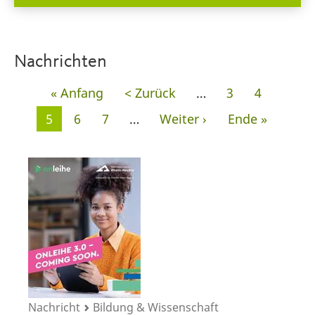
Nachrichten
Seitennummerierung
Erste
« Anfang
Vorherige
< Zurück
…
Seite
3
Seite
4
Seite
Seite
Aktuelle
5
Seite
6
Seite
7
…
Nächste
Weiter ›
Letzte
Ende »
Seite
Seite
Seite
Nachricht
Bildung & Wissenschaft