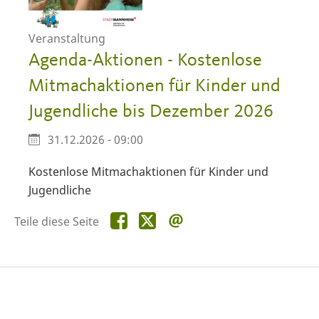
Veranstaltung
Agenda-Aktionen - Kostenlose
Mitmachaktionen für Kinder und
Jugendliche bis Dezember 2026
31.12.2026 - 09:00
Kostenlose Mitmachaktionen für Kinder und
Jugendliche
Teile
Teile
Teile
Teile diese Seite
diese
diese
diese
Seite
Seite
Seite
auf
auf
per
Facebook
X
E-
Mail