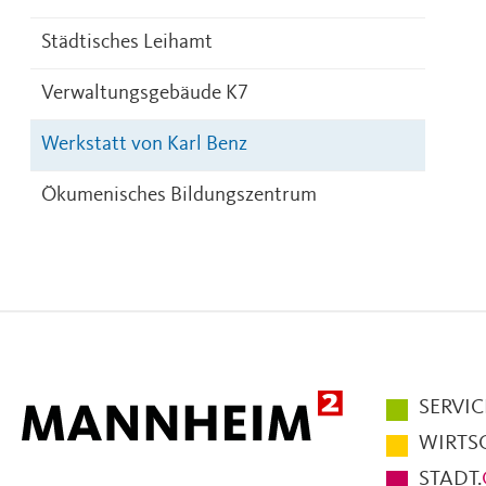
Städtisches Leihamt
Verwaltungsgebäude K7
Werkstatt von Karl Benz
Ökumenisches Bildungszentrum
Hauptmen
SERVIC
im
WIRTS
Fußbereic
STADT.