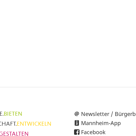
üpunkte
Newsletter / Bürgerb
E.
BIETEN
Mannheim-App
CHAFT.
ENTWICKELN
h
Facebook
GESTALTEN