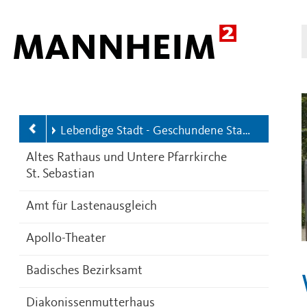
Hauptnavigation
dtpunkte
Lebendige Stadt - Geschundene Stadt - Moderne Großstadt
Altes Rathaus und Untere Pfarrkirche
St. Sebastian
Amt für Lastenausgleich
Apollo-Theater
Badisches Bezirksamt
Diakonissenmutterhaus