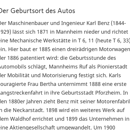
Der Geburtsort des Autos
Der Maschinenbauer und Ingenieur Karl Benz (1844-
1929) lässt sich 1871 in Mannheim nieder und richtet
eine Mechanische Werkstätte in T 6, 11 (heute T 6, 33
ein. Hier baut er 1885 einen dreirädrigen Motorwagen
der 1886 patentiert wird: die Geburtsstunde des
Automobils schlägt, Mannheims Ruf als Pionierstadt
der Mobilität und Motorisierung festigt sich. Karls
couragierte Frau Bertha unternimmt 1888 eine erste
Langstreckenfahrt in ihre Geburtsstadt Pforzheim. In
den 1880er Jahren zieht Benz mit seiner Motorenfabri
in die Neckarstadt. 1898 wird ein weiteres Werk auf
dem Waldhof errichtet und 1899 das Unternehmen in
eine Aktiengesellschaft umgewandelt. Um 1900