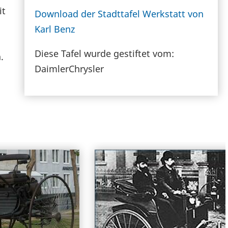
it
Download der Stadttafel Werkstatt von
Karl Benz
Diese Tafel wurde gestiftet vom:
.
DaimlerChrysler