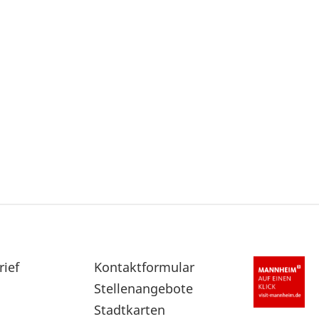
rief
Sekundärnavigation
Kontaktformular
im
Stellenangebote
Fußbereich
Stadtkarten