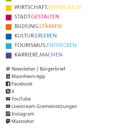
im
WIRTSCHAFT.
ENTWICKELN
Fußbereich
STADT.
GESTALTEN
der
BILDUNG.
STÄRKEN
Seite
KULTUR.
ERLEBEN
TOURISMUS.
ENTDECKEN
KARRIERE.
MACHEN
Newsletter / Bürgerbrief
Mannheim-App
Facebook
X
YouTube
Livestream Gremiensitzungen
Instagram
Mastodon