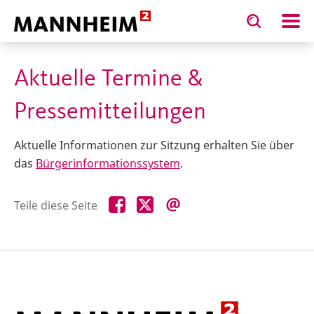
Toggle
Toggle
search
search
input
input
form
Aktuelle Termine &
Pressemitteilungen
Aktuelle Informationen zur Sitzung erhalten Sie über
das
Bürgerinformationssystem
.
Teile
Teile
Teile
Teile diese Seite
diese
diese
diese
Seite
Seite
Seite
auf
auf
per
Facebook
X
E-
Mail