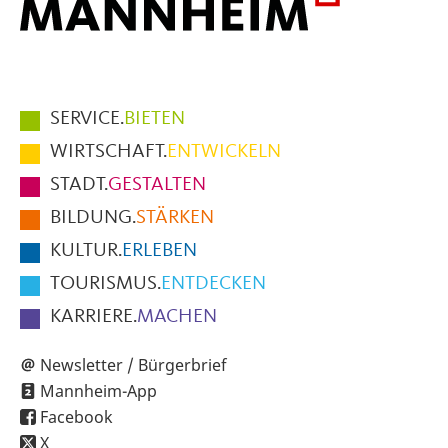
Hauptmenüpunkte
SERVICE.
BIETEN
im
WIRTSCHAFT.
ENTWICKELN
Fußbereich
STADT.
GESTALTEN
der
BILDUNG.
STÄRKEN
Seite
KULTUR.
ERLEBEN
TOURISMUS.
ENTDECKEN
KARRIERE.
MACHEN
Newsletter / Bürgerbrief
Mannheim-App
Facebook
X