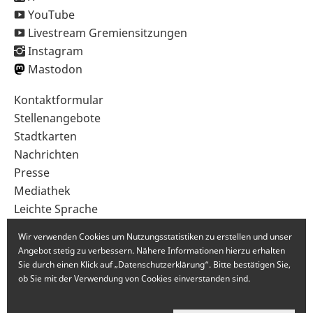
YouTube
Livestream Gremiensitzungen
Instagram
Mastodon
Sekundärnavigation
Kontaktformular
im
Stellenangebote
Fußbereich
Stadtkarten
Nachrichten
Presse
Mediathek
Leichte Sprache
Gebärdensprache
Wir verwenden Cookies um Nutzungsstatistiken zu erstellen und unser
Angebot stetig zu verbessern. Nähere Informationen hierzu erhalten
Sie durch einen Klick auf „Datenschutzerklärung“. Bitte bestätigen Sie,
ob Sie mit der Verwendung von Cookies einverstanden sind.