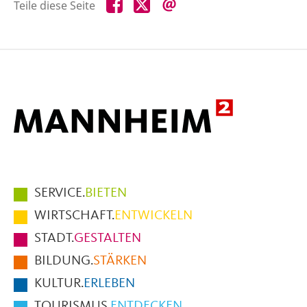
Teile
Teile
Teile
Teile diese Seite
diese
diese
diese
Seite
Seite
Seite
auf
auf
per
Facebook
X
E-
Mail
Hauptmenüpunkte
SERVICE.
BIETEN
im
WIRTSCHAFT.
ENTWICKELN
Fußbereich
STADT.
GESTALTEN
der
BILDUNG.
STÄRKEN
Seite
KULTUR.
ERLEBEN
TOURISMUS.
ENTDECKEN