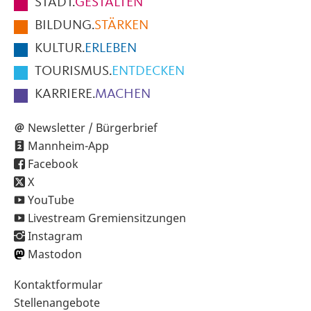
STADT.
GESTALTEN
der
BILDUNG.
STÄRKEN
Seite
KULTUR.
ERLEBEN
TOURISMUS.
ENTDECKEN
KARRIERE.
MACHEN
Newsletter / Bürgerbrief
Mannheim-App
Facebook
X
YouTube
Livestream Gremiensitzungen
Instagram
Mastodon
Sekundärnavigation
Kontaktformular
im
Stellenangebote