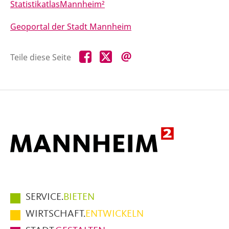
StatistikatlasMannheim²
Geoportal der Stadt Mannheim
Teile
Teile
Teile
Teile diese Seite
diese
diese
diese
Seite
Seite
Seite
auf
auf
per
Facebook
X
E-
Mail
Hauptmenüpunkte
SERVICE.
BIETEN
im
WIRTSCHAFT.
ENTWICKELN
Fußbereich