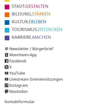
Fußbereich
STADT.
GESTALTEN
der
BILDUNG.
STÄRKEN
Seite
KULTUR.
ERLEBEN
TOURISMUS.
ENTDECKEN
KARRIERE.
MACHEN
Newsletter / Bürgerbrief
Mannheim-App
Facebook
X
YouTube
Livestream Gremiensitzungen
Instagram
Mastodon
Sekundärnavigation
Kontaktformular