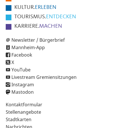
KULTUR.
ERLEBEN
TOURISMUS.
ENTDECKEN
KARRIERE.
MACHEN
Newsletter / Bürgerbrief
Mannheim-App
Facebook
X
YouTube
Livestream Gremiensitzungen
Instagram
Mastodon
Sekundärnavigation
Kontaktformular
im
Stellenangebote
Fußbereich
Stadtkarten
Nachrichten