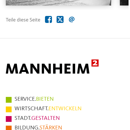
Teile
Teile
Teile
Teile diese Seite
diese
diese
diese
Seite
Seite
Seite
auf
auf
per
Facebook
X
E-
Mail
Hauptmenüpunkte
SERVICE.
BIETEN
im
WIRTSCHAFT.
ENTWICKELN
Fußbereich
STADT.
GESTALTEN
der
BILDUNG.
STÄRKEN
Seite