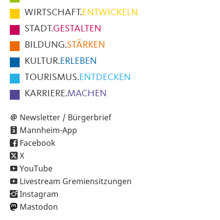
im
WIRTSCHAFT.
ENTWICKELN
Fußbereich
STADT.
GESTALTEN
der
BILDUNG.
STÄRKEN
Seite
KULTUR.
ERLEBEN
TOURISMUS.
ENTDECKEN
KARRIERE.
MACHEN
Newsletter / Bürgerbrief
Mannheim-App
Facebook
X
YouTube
Livestream Gremiensitzungen
Instagram
Mastodon