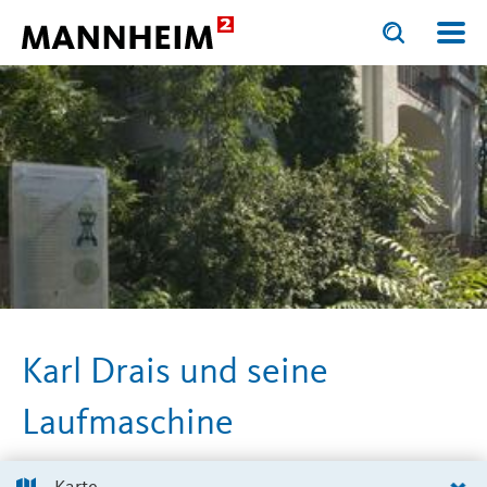
Toggle
Toggle
search
search
KULTUR.ERLEBEN
Stadtgeschichte
Stadtpunk
input
input
form
Karl Drais und seine
Laufmaschine