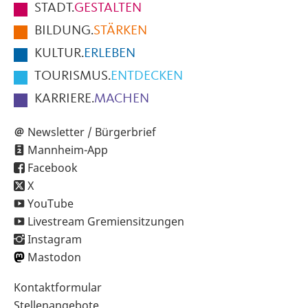
STADT.
GESTALTEN
der
BILDUNG.
STÄRKEN
Seite
KULTUR.
ERLEBEN
TOURISMUS.
ENTDECKEN
KARRIERE.
MACHEN
Newsletter / Bürgerbrief
Mannheim-App
Facebook
X
YouTube
Livestream Gremiensitzungen
Instagram
Mastodon
Sekundärnavigation
Kontaktformular
im
Stellenangebote