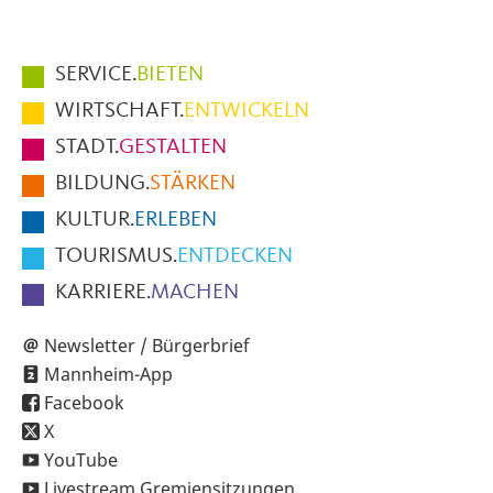
Hauptmenüpunkte
SERVICE.
BIETEN
im
WIRTSCHAFT.
ENTWICKELN
Fußbereich
STADT.
GESTALTEN
der
BILDUNG.
STÄRKEN
Seite
KULTUR.
ERLEBEN
TOURISMUS.
ENTDECKEN
KARRIERE.
MACHEN
Newsletter / Bürgerbrief
Mannheim-App
Facebook
X
YouTube
Livestream Gremiensitzungen