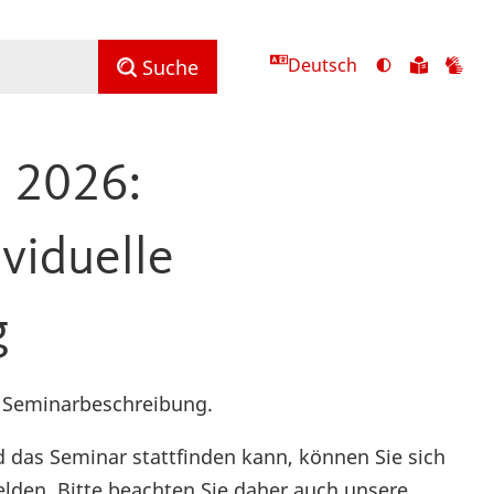
Deutsch
Ansicht
Zu
Zu
Suche
mit
den
de
hohem
Inhalte
Inh
Kontrast
in
in
 2026:
umschalten
leichter
Geb
Sprach
viduelle
g
le Seminarbeschreibung.
d das Seminar stattfinden kann, können Sie sich
den. Bitte beachten Sie daher auch unsere