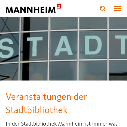
Toggle
Toggle
search
search
BILDUNG.STÄRKEN
input
input
form
Veranstaltungen der
Stadtbibliothek
In der Stadtbibliothek Mannheim ist immer was