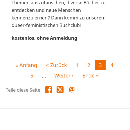
Themen auszutauschen, diverse Bücher zu
entdecken und neue Menschen
kennenzulernen? Dann komm zu unserem
queer-feministischen Buchclub!
kostenlos, ohne Anmeldung
Seitennummerierung
Erste
« Anfang
Vorherige
< Zurück
Seite
1
Seite
2
Aktuelle
3
Seite
4
Seite
Seite
Seite
Seite
5
…
Nächste
Weiter ›
Letzte
Ende »
Seite
Seite
Teile
Teile
Teile
Teile diese Seite
diese
diese
diese
Seite
Seite
Seite
auf
auf
per
Facebook
X
E-
Mail