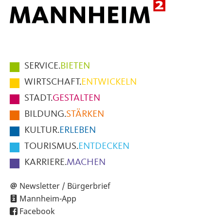
Hauptmenüpunkte
SERVICE.
BIETEN
im
WIRTSCHAFT.
ENTWICKELN
Fußbereich
STADT.
GESTALTEN
der
BILDUNG.
STÄRKEN
Seite
KULTUR.
ERLEBEN
TOURISMUS.
ENTDECKEN
KARRIERE.
MACHEN
Newsletter / Bürgerbrief
Mannheim-App
Facebook