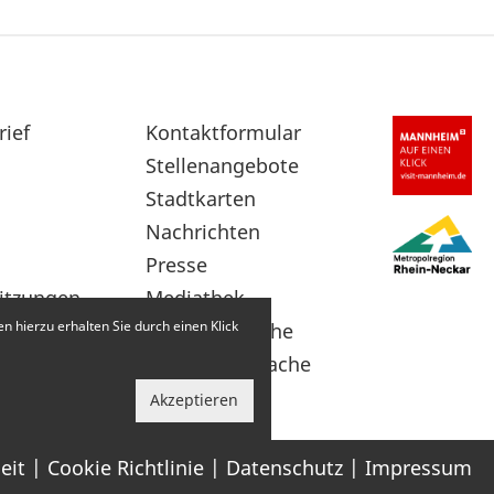
rief
Sekundärnavigation
Kontaktformular
im
Stellenangebote
Fußbereich
Stadtkarten
Nachrichten
Presse
itzungen
Mediathek
 hierzu erhalten Sie durch einen Klick
Leichte Sprache
Gebärdensprache
Akzeptieren
eit
Cookie Richtlinie
Datenschutz
Impressum