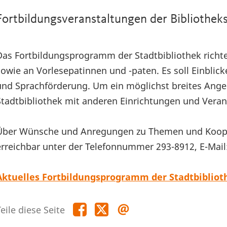
Fortbildungsveranstaltungen der Bibliothe
Das Fortbildungsprogramm der Stadtbibliothek richt
sowie an Vorlesepatinnen und -paten. Es soll Einblic
und Sprachförderung. Um ein möglichst breites Angeb
Stadtbibliothek mit anderen Einrichtungen und Veran
Über Wünsche und Anregungen zu Themen und Koopera
erreichbar unter der Telefonnummer 293-8912, E-Mail
Aktuelles Fortbildungsprogramm der Stadtbibliot
Teile
Teile
Teile
eile diese Seite
diese
diese
diese
Seite
Seite
Seite