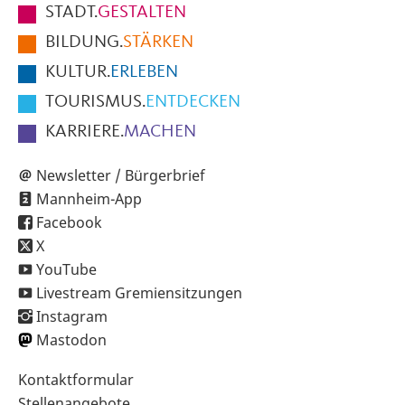
STADT.
GESTALTEN
der
BILDUNG.
STÄRKEN
Seite
KULTUR.
ERLEBEN
TOURISMUS.
ENTDECKEN
KARRIERE.
MACHEN
Newsletter / Bürgerbrief
Mannheim-App
Facebook
X
YouTube
Livestream Gremiensitzungen
Instagram
Mastodon
Sekundärnavigation
Kontaktformular
im
Stellenangebote