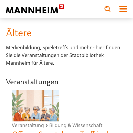
Toggle
Toggle
search
search
BILDUNG.STÄRKEN
input
input
form
Ältere
Medienbildung, Spieletreffs und mehr - hier finden
Sie die Veranstaltungen der Stadtbibliothek
Mannheim für Ältere.
Veranstaltungen
Veranstaltung
Bildung & Wissenschaft