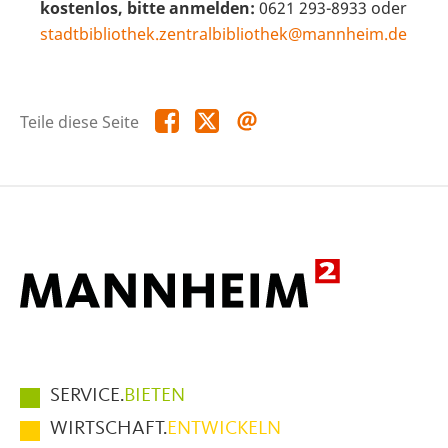
kostenlos, bitte anmelden:
0621 293-8933 oder
stadtbibliothek.zentralbibliothek@mannheim.de
Teile
Teile
Teile
Teile diese Seite
diese
diese
diese
Seite
Seite
Seite
auf
auf
per
Facebook
X
E-
Mail
Hauptmenüpunkte
SERVICE.
BIETEN
im
WIRTSCHAFT.
ENTWICKELN
Fußbereich