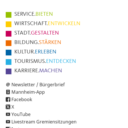
Hauptmenüpunkte
SERVICE.
BIETEN
im
WIRTSCHAFT.
ENTWICKELN
Fußbereich
STADT.
GESTALTEN
der
BILDUNG.
STÄRKEN
Seite
KULTUR.
ERLEBEN
TOURISMUS.
ENTDECKEN
KARRIERE.
MACHEN
Newsletter / Bürgerbrief
Mannheim-App
Facebook
X
YouTube
Livestream Gremiensitzungen