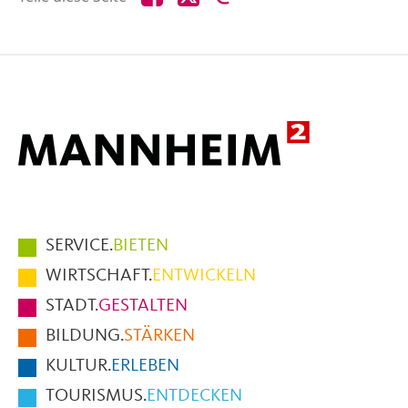
diese
diese
diese
Seite
Seite
Seite
auf
auf
per
Facebook
X
E-
Mail
Hauptmenüpunkte
SERVICE.
BIETEN
im
WIRTSCHAFT.
ENTWICKELN
Fußbereich
STADT.
GESTALTEN
der
BILDUNG.
STÄRKEN
Seite
KULTUR.
ERLEBEN
TOURISMUS.
ENTDECKEN