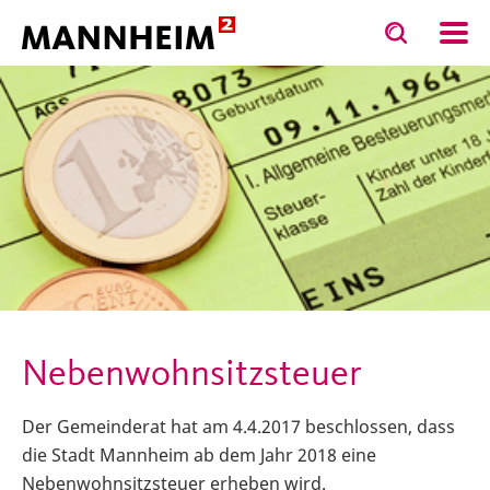
Toggle
Toggle
search
search
ltung
Ämter, Fachbereiche, Eigenbetriebe
Finanzen, Steue
input
input
form
Nebenwohnsitzsteuer
Der Gemeinderat hat am 4.4.2017 beschlossen, dass
die Stadt Mannheim ab dem Jahr 2018 eine
Nebenwohnsitzsteuer erheben wird.