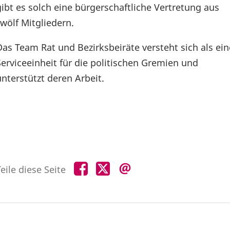
gibt es solch eine bürgerschaftliche Vertretung aus
zwölf Mitgliedern.
Das Team Rat und Bezirksbeiräte versteht sich als ein
Serviceeinheit für die politischen Gremien und
unterstützt deren Arbeit.
Teile
Teile
Teile
eile diese Seite
diese
diese
diese
Seite
Seite
Seite
auf
auf
per
Facebook
X
E-
Mail