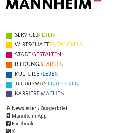
Hauptmenüpunkte
SERVICE.
BIETEN
im
WIRTSCHAFT.
ENTWICKELN
Fußbereich
STADT.
GESTALTEN
der
BILDUNG.
STÄRKEN
Seite
KULTUR.
ERLEBEN
TOURISMUS.
ENTDECKEN
KARRIERE.
MACHEN
Newsletter / Bürgerbrief
Mannheim-App
Facebook
X