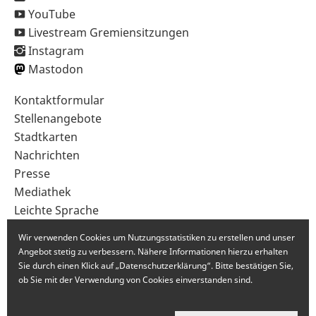
YouTube
Livestream Gremiensitzungen
Instagram
Mastodon
Sekundärnavigation
Kontaktformular
im
Stellenangebote
Fußbereich
Stadtkarten
Nachrichten
Presse
Mediathek
Leichte Sprache
Gebärdensprache
Wir verwenden Cookies um Nutzungsstatistiken zu erstellen und unser
Angebot stetig zu verbessern. Nähere Informationen hierzu erhalten
Sie durch einen Klick auf „Datenschutzerklärung“. Bitte bestätigen Sie,
ob Sie mit der Verwendung von Cookies einverstanden sind.