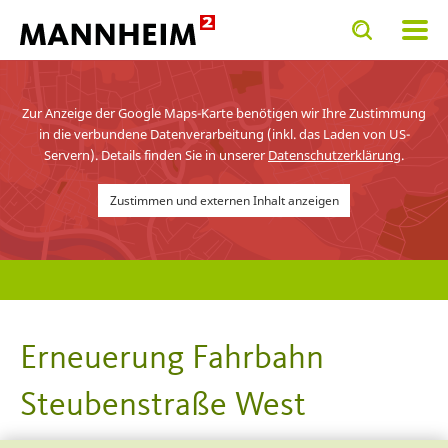
Toggle
Toggle
search
search
ETEN
Umwelt
Stadtraumservice Mannheim
Planung
input
input
form
Zur Anzeige der Google Maps-Karte benötigen wir Ihre Zustimmung
in die verbundene Datenverarbeitung (inkl. das Laden von US-
Servern). Details finden Sie in unserer
Datenschutzerklärung
.
Zustimmen und externen Inhalt anzeigen
Erneuerung Fahrbahn
Steubenstraße West