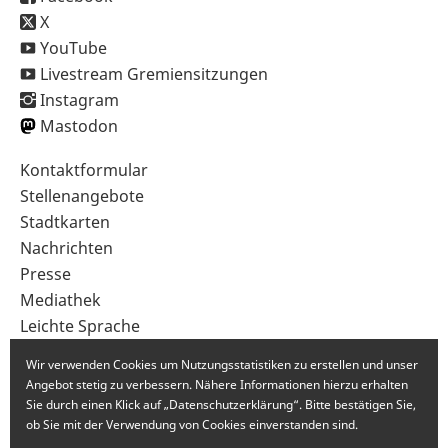
X
YouTube
Livestream Gremiensitzungen
Instagram
Mastodon
Sekundärnavigation
Kontaktformular
im
Stellenangebote
Fußbereich
Stadtkarten
Nachrichten
Presse
Mediathek
Leichte Sprache
Gebärdensprache
Wir verwenden Cookies um Nutzungsstatistiken zu erstellen und unser
Angebot stetig zu verbessern. Nähere Informationen hierzu erhalten
Sie durch einen Klick auf „Datenschutzerklärung“. Bitte bestätigen Sie,
ob Sie mit der Verwendung von Cookies einverstanden sind.