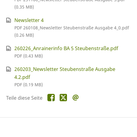
(0.35 MB)
Newsletter 4
PDF 260108_Newsletter Steubenstraße Ausgabe 4_0.pdf
(0.26 MB)
260226_Anrainerinfo BA 5 Steubenstraße.pdf
PDF (0.43 MB)
260203_Newsletter Steubenstraße Ausgabe
4.2.pdf
PDF (0.19 MB)
Teile
Teile
Teile
Teile diese Seite
diese
diese
diese
Seite
Seite
Seite
auf
auf
per
Facebook
X
E-
Mail