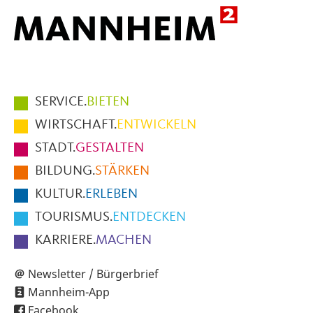
Hauptmenüpunkte
SERVICE.
BIETEN
im
WIRTSCHAFT.
ENTWICKELN
Fußbereich
STADT.
GESTALTEN
der
BILDUNG.
STÄRKEN
Seite
KULTUR.
ERLEBEN
TOURISMUS.
ENTDECKEN
KARRIERE.
MACHEN
Newsletter / Bürgerbrief
Mannheim-App
Facebook