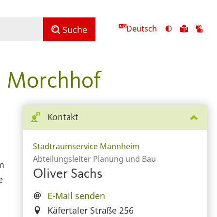
Deutsch
Ansicht
Zu
Zu
Suche
mit
den
de
hohem
Inhalte
Inh
Kontrast
in
in
m Morchhof
umschalten
leichter
Geb
Sprach
Kontakt
Stadtraumservice Mannheim
Abteilungsleiter Planung und Bau
m
Oliver Sachs
e
E-Mail senden
Käfertaler Straße 256