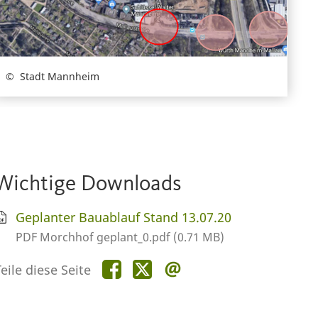
Stadt Mannheim
Wichtige Downloads
Geplanter Bauablauf Stand 13.07.20
PDF Morchhof geplant_0.pdf (0.71 MB)
Teile
Teile
Teile
eile diese Seite
diese
diese
diese
Seite
Seite
Seite
auf
auf
per
Facebook
X
E-