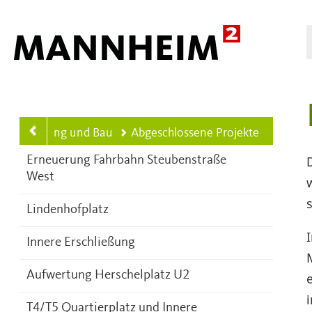
Hauptnavigation
m
Planung und Bau
Abgeschlossene Projekte
Erneuerung Fahrbahn Steubenstraße
West
Lindenhofplatz
Innere Erschließung
Aufwertung Herschelplatz U2
T4/T5 Quartierplatz und Innere