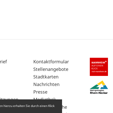
rief
Sekundärnavigation
Kontaktformular
im
Stellenangebote
Fußbereich
Stadtkarten
Nachrichten
Presse
itzungen
Mediathek
 hierzu erhalten Sie durch einen Klick
Leichte Sprache