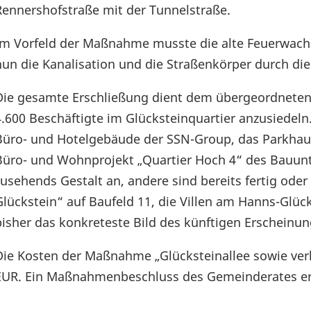
Rennershofstraße mit der Tunnelstraße.
Im Vorfeld der Maßnahme musste die alte Feuerwach
nun die Kanalisation und die Straßenkörper durch di
Die gesamte Erschließung dient dem übergeordneten 
4.600 Beschäftigte im Glücksteinquartier anzusiedel
Büro- und Hotelgebäude der SSN-Group, das Parkhau
Büro- und Wohnprojekt „Quartier Hoch 4“ des Bauun
zusehends Gestalt an, andere sind bereits fertig oder
Glückstein“ auf Baufeld 11, die Villen am Hanns-Glü
bisher das konkreteste Bild des künftigen Erscheinun
Die Kosten der Maßnahme „Glücksteinallee sowie verl
EUR. Ein Maßnahmenbeschluss des Gemeinderates erf