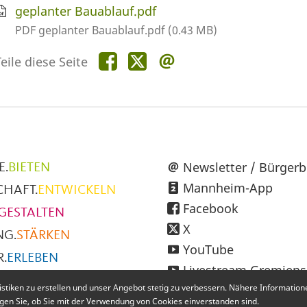
geplanter Bauablauf.pdf
PDF geplanter Bauablauf.pdf (0.43 MB)
Teile
Teile
Teile
eile diese Seite
diese
diese
diese
Seite
Seite
Seite
auf
auf
per
Facebook
X
E-
Mail
üpunkte
Newsletter / Bürgerb
E.
BIETEN
Mannheim-App
CHAFT.
ENTWICKELN
h
Facebook
GESTALTEN
X
NG.
STÄRKEN
YouTube
.
ERLEBEN
Livestream Gremiens
SMUS.
ENTDECKEN
iken zu erstellen und unser Angebot stetig zu verbessern. Nähere Informationen
Instagram
igen Sie, ob Sie mit der Verwendung von Cookies einverstanden sind.
RE.
MACHEN