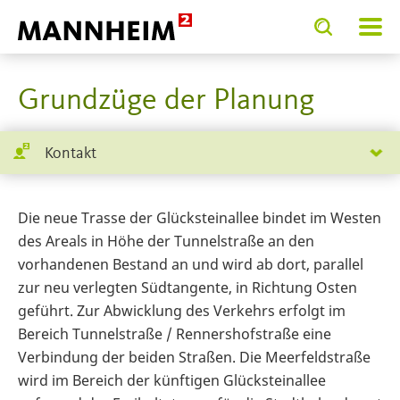
Toggle
Toggle
search
search
traumservice Mannheim
Planung und Bau
Abgeschloss
input
input
form
Grundzüge der Planung
Kontakt
Die neue Trasse der Glücksteinallee bindet im Westen
des Areals in Höhe der Tunnelstraße an den
vorhandenen Bestand an und wird ab dort, parallel
zur neu verlegten Südtangente, in Richtung Osten
geführt. Zur Abwicklung des Verkehrs erfolgt im
Bereich Tunnelstraße / Rennershofstraße eine
Verbindung der beiden Straßen. Die Meerfeldstraße
wird im Bereich der künftigen Glücksteinallee