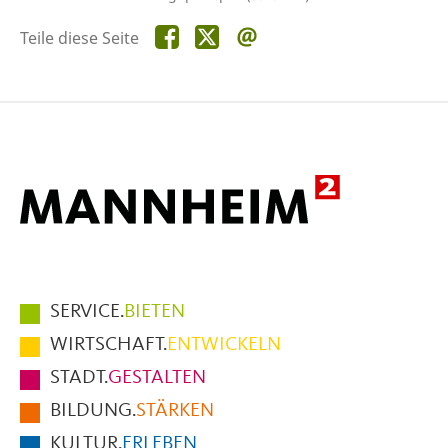
Teile
Teile
Teile
Teile diese Seite
diese
diese
diese
Seite
Seite
Seite
auf
auf
per
Facebook
X
E-
Mail
Hauptmenüpunkte
SERVICE.
BIETEN
im
WIRTSCHAFT.
ENTWICKELN
Fußbereich
STADT.
GESTALTEN
der
BILDUNG.
STÄRKEN
Seite
KULTUR.
ERLEBEN