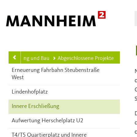
Hauptnavigation
m
Planung und Bau
Abgeschlossene Projekte
Erneuerung Fahrbahn Steubenstraße
West
Lindenhofplatz
Innere Erschließung
Aufwertung Herschelplatz U2
T4/T5 Quartierplatz und Innere