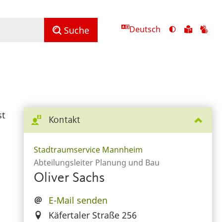
Deutsch
Ansicht
Zu
Zu
Suche
mit
den
de
hohem
Inhalte
Inh
Kontrast
in
in
umschalten
leichter
Geb
Sprach
st
Kontakt
Stadtraumservice Mannheim
Abteilungsleiter Planung und Bau
Oliver Sachs
E-Mail senden
Käfertaler Straße 256