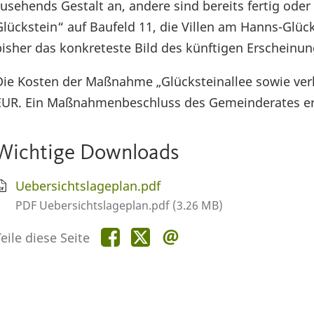
zusehends Gestalt an, andere sind bereits fertig oder
Glückstein“ auf Baufeld 11, die Villen am Hanns-Glü
bisher das konkreteste Bild des künftigen Erscheinun
Die Kosten der Maßnahme „Glücksteinallee sowie verl
EUR. Ein Maßnahmenbeschluss des Gemeinderates erf
Wichtige Downloads
Uebersichtslageplan.pdf
PDF Uebersichtslageplan.pdf (3.26 MB)
Teile
Teile
Teile
eile diese Seite
diese
diese
diese
Seite
Seite
Seite
auf
auf
per
Facebook
X
E-
Mail