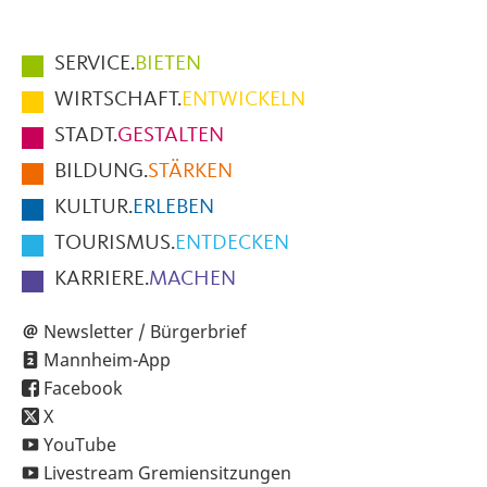
Hauptmenüpunkte
SERVICE.
BIETEN
im
WIRTSCHAFT.
ENTWICKELN
Fußbereich
STADT.
GESTALTEN
der
BILDUNG.
STÄRKEN
Seite
KULTUR.
ERLEBEN
TOURISMUS.
ENTDECKEN
KARRIERE.
MACHEN
Newsletter / Bürgerbrief
Mannheim-App
Facebook
X
YouTube
Livestream Gremiensitzungen