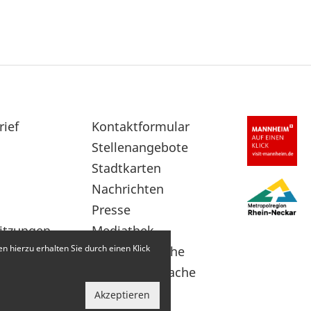
rief
Sekundärnavigation
Kontaktformular
im
Stellenangebote
Fußbereich
Stadtkarten
Nachrichten
Presse
itzungen
Mediathek
 hierzu erhalten Sie durch einen Klick
Leichte Sprache
Gebärdensprache
Akzeptieren