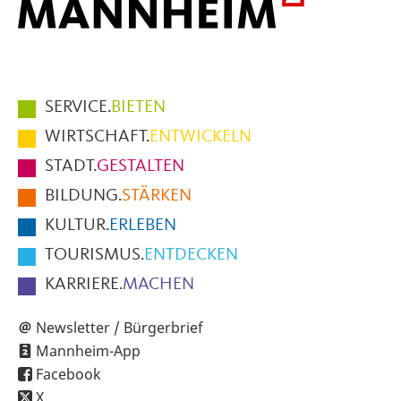
Hauptmenüpunkte
SERVICE.
BIETEN
im
WIRTSCHAFT.
ENTWICKELN
Fußbereich
STADT.
GESTALTEN
der
BILDUNG.
STÄRKEN
Seite
KULTUR.
ERLEBEN
TOURISMUS.
ENTDECKEN
KARRIERE.
MACHEN
Newsletter / Bürgerbrief
Mannheim-App
Facebook
X