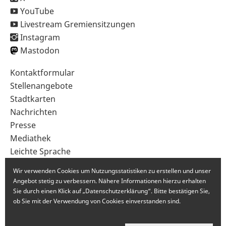
YouTube
Livestream Gremiensitzungen
Instagram
Mastodon
Sekundärnavigation
Kontaktformular
im
Stellenangebote
Fußbereich
Stadtkarten
Nachrichten
Presse
Mediathek
Leichte Sprache
Gebärdensprache
Wir verwenden Cookies um Nutzungsstatistiken zu erstellen und unser
Angebot stetig zu verbessern. Nähere Informationen hierzu erhalten
Sie durch einen Klick auf „Datenschutzerklärung“. Bitte bestätigen Sie,
ob Sie mit der Verwendung von Cookies einverstanden sind.