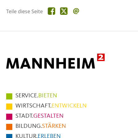
Teile
Teile
Teile
Teile diese Seite
diese
diese
diese
Seite
Seite
Seite
auf
auf
per
Facebook
X
E-
Mail
Hauptmenüpunkte
SERVICE.
BIETEN
im
WIRTSCHAFT.
ENTWICKELN
Fußbereich
STADT.
GESTALTEN
der
BILDUNG.
STÄRKEN
Seite
KULTUR.
ERLEBEN