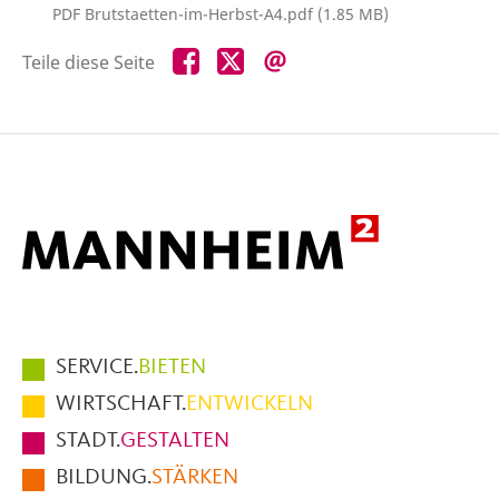
PDF Brutstaetten-im-Herbst-A4.pdf (1.85 MB)
Teile
Teile
Teile
Teile diese Seite
diese
diese
diese
Seite
Seite
Seite
auf
auf
per
Facebook
X
E-
Mail
Hauptmenüpunkte
SERVICE.
BIETEN
im
WIRTSCHAFT.
ENTWICKELN
Fußbereich
STADT.
GESTALTEN
der
BILDUNG.
STÄRKEN
Seite