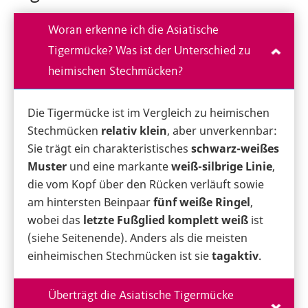
Woran erkenne ich die Asiatische
Tigermücke? Was ist der Unterschied zu
heimischen Stechmücken?
Die Tigermücke ist im Vergleich zu heimischen
Stechmücken
relativ klein
, aber unverkennbar:
Sie trägt ein charakteristisches
schwarz-weißes
Muster
und eine markante
weiß-silbrige Linie
,
die vom Kopf über den Rücken verläuft sowie
am hintersten Beinpaar
fünf weiße Ringel
,
wobei das
letzte Fußglied komplett weiß
ist
(siehe Seitenende). Anders als die meisten
einheimischen Stechmücken ist sie
tagaktiv
.
Überträgt die Asiatische Tigermücke