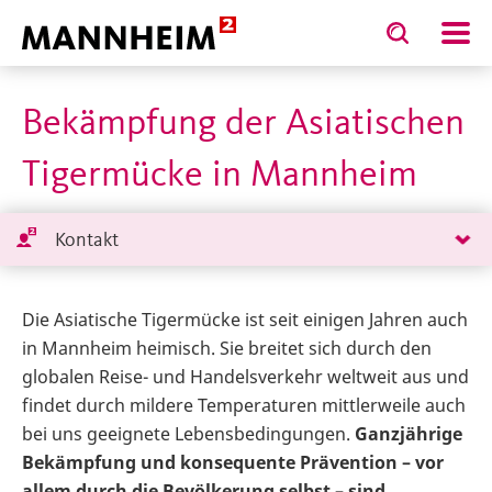
Toggle
Toggle
search
search
Fachbereiche, Eigenbetriebe
Sicherheit und Ordnung
Po
input
input
form
Bekämpfung der Asiatischen
Tigermücke in Mannheim
Kontakt
Die Asiatische Tigermücke ist seit einigen Jahren auch
in Mannheim heimisch. Sie breitet sich durch den
globalen Reise- und Handelsverkehr weltweit aus und
findet durch mildere Temperaturen mittlerweile auch
bei uns geeignete Lebensbedingungen.
Ganzjährige
Bekämpfung und konsequente Prävention – vor
allem durch die Bevölkerung selbst – sind