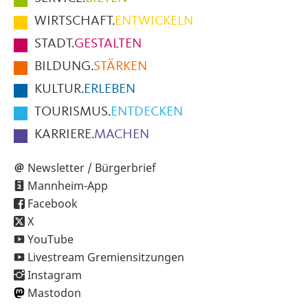
im
WIRTSCHAFT.
ENTWICKELN
Fußbereich
STADT.
GESTALTEN
der
BILDUNG.
STÄRKEN
Seite
KULTUR.
ERLEBEN
TOURISMUS.
ENTDECKEN
KARRIERE.
MACHEN
Newsletter / Bürgerbrief
Mannheim-App
Facebook
X
YouTube
Livestream Gremiensitzungen
Instagram
Mastodon