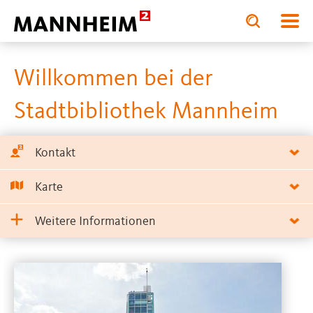
Toggle
Toggle
search
search
B
input
input
form
Willkommen bei der
Stadtbibliothek Mannheim
Kontakt
Karte
Weitere Informationen