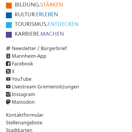
BILDUNG.
STÄRKEN
Seite
KULTUR.
ERLEBEN
TOURISMUS.
ENTDECKEN
KARRIERE.
MACHEN
Newsletter / Bürgerbrief
Mannheim-App
Facebook
X
YouTube
Livestream Gremiensitzungen
Instagram
Mastodon
Sekundärnavigation
Kontaktformular
im
Stellenangebote
Fußbereich
Stadtkarten