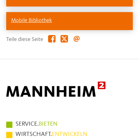
Mobile Bibliothek
Teile
Teile
Teile
Teile diese Seite
diese
diese
diese
Seite
Seite
Seite
auf
auf
per
Facebook
X
E-
Mail
Hauptmenüpunkte
SERVICE.
BIETEN
im
WIRTSCHAFT.
ENTWICKELN