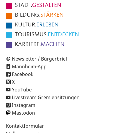
Fußbereich
STADT.
GESTALTEN
der
BILDUNG.
STÄRKEN
Seite
KULTUR.
ERLEBEN
TOURISMUS.
ENTDECKEN
KARRIERE.
MACHEN
Newsletter / Bürgerbrief
Mannheim-App
Facebook
X
YouTube
Livestream Gremiensitzungen
Instagram
Mastodon
Sekundärnavigation
Kontaktformular