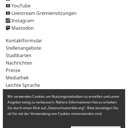
YouTube
Livestream Gremiensitzungen
Instagram
Mastodon
Sekundärnavigation
Kontaktformular
im
Stellenangebote
Fußbereich
Stadtkarten
Nachrichten
Presse
Mediathek
Leichte Sprache
Gebärdensprache
Wir verwenden Cookies um Nutzungsstatistiken zu erstellen und unser
Angebot stetig zu verbessern. Nähere Informationen hierzu erhalten
Sie durch einen Klick auf „Datenschutzerklärung“. Bitte bestätigen Sie,
ob Sie mit der Verwendung von Cookies einverstanden sind.