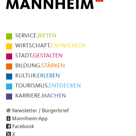
Hauptmenüpunkte
SERVICE.
BIETEN
im
WIRTSCHAFT.
ENTWICKELN
Fußbereich
STADT.
GESTALTEN
der
BILDUNG.
STÄRKEN
Seite
KULTUR.
ERLEBEN
TOURISMUS.
ENTDECKEN
KARRIERE.
MACHEN
Newsletter / Bürgerbrief
Mannheim-App
Facebook
X