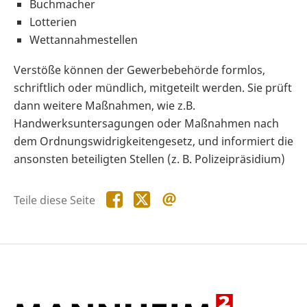
Buchmacher
Lotterien
Wettannahmestellen
Verstöße können der Gewerbebehörde formlos,
schriftlich oder mündlich, mitgeteilt werden. Sie prüft
dann weitere Maßnahmen, wie z.B.
Handwerksuntersagungen oder Maßnahmen nach
dem Ordnungswidrigkeitengesetz, und informiert die
ansonsten beteiligten Stellen (z. B. Polizeipräsidium)
Teile
Teile
Teile
Teile diese Seite
diese
diese
diese
Seite
Seite
Seite
auf
auf
per
Facebook
X
E-
Mail