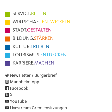
Hauptmenüpunkte
SERVICE.
BIETEN
im
WIRTSCHAFT.
ENTWICKELN
Fußbereich
STADT.
GESTALTEN
der
BILDUNG.
STÄRKEN
Seite
KULTUR.
ERLEBEN
TOURISMUS.
ENTDECKEN
KARRIERE.
MACHEN
Newsletter / Bürgerbrief
Mannheim-App
Facebook
X
YouTube
Livestream Gremiensitzungen