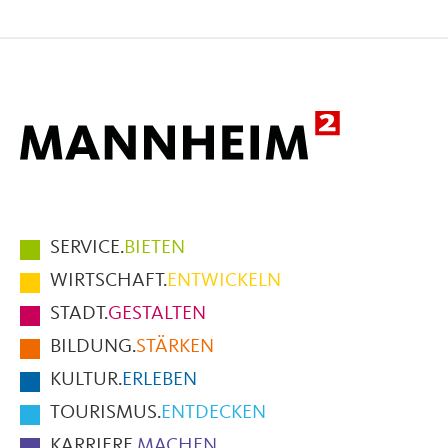
Seite
Seite
Seite
auf
auf
per
Facebook
X
E-
Mail
Hauptmenüpunkte
SERVICE.
BIETEN
im
WIRTSCHAFT.
ENTWICKELN
Fußbereich
STADT.
GESTALTEN
der
BILDUNG.
STÄRKEN
Seite
KULTUR.
ERLEBEN
TOURISMUS.
ENTDECKEN
KARRIERE.
MACHEN