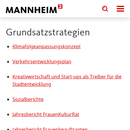
Toggle
Toggle
search
search
input
input
form
Grundsatzstrategien
Klimafolgeanpassungskonzept
Verkehrsentwicklungsplan
Kreativwirtschaft und Start-ups als Treiber für die
Stadtentwicklung
Sozialberichte
Jahresbericht FrauenKulturRat
Jahresbericht Frauenbeauftragten