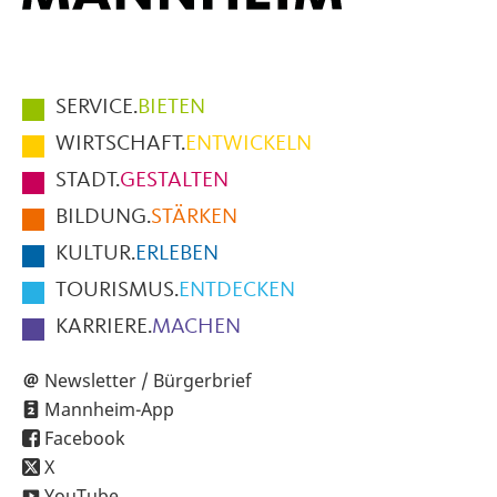
Hauptmenüpunkte
SERVICE.
BIETEN
im
WIRTSCHAFT.
ENTWICKELN
Fußbereich
STADT.
GESTALTEN
der
BILDUNG.
STÄRKEN
Seite
KULTUR.
ERLEBEN
TOURISMUS.
ENTDECKEN
KARRIERE.
MACHEN
Newsletter / Bürgerbrief
Mannheim-App
Facebook
X
YouTube