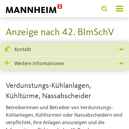
Toggle
Toggle
search
search
SERVICE.BI
input
input
form
Anzeige nach 42. BImSchV
Kontakt
Weitere Informationen
Verdunstungs-Kühlanlagen,
Kühltürme, Nassabscheider
Betreiberinnen und Betreiber von Verdunstungs-
Kühlanlagen, Kühltürmen oder Nassabscheidern sind
verpflichtet, ihre Anlagen anzuzeigen und die