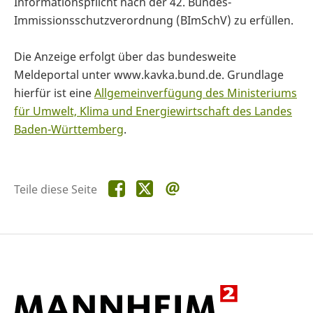
Informationspflicht nach der 42. Bundes-
Immissionsschutzverordnung (BImSchV) zu erfüllen.
Die Anzeige erfolgt über das bundesweite
Meldeportal unter www.kavka.bund.de. Grundlage
hierfür ist eine
Allgemeinverfügung des Ministeriums
für Umwelt, Klima und Energiewirtschaft des Landes
Baden-Württemberg
.
Teile
Teile
Teile
Teile diese Seite
diese
diese
diese
Seite
Seite
Seite
auf
auf
per
Facebook
X
E-
Mail