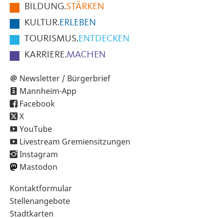
BILDUNG.
STÄRKEN
Seite
KULTUR.
ERLEBEN
TOURISMUS.
ENTDECKEN
KARRIERE.
MACHEN
Newsletter / Bürgerbrief
Mannheim-App
Facebook
X
YouTube
Livestream Gremiensitzungen
Instagram
Mastodon
Sekundärnavigation
Kontaktformular
im
Stellenangebote
Fußbereich
Stadtkarten