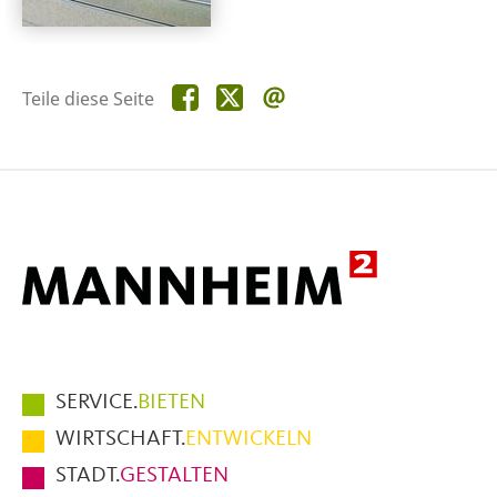
Teile
Teile
Teile
Teile diese Seite
diese
diese
diese
Seite
Seite
Seite
auf
auf
per
Facebook
X
E-
Mail
Hauptmenüpunkte
SERVICE.
BIETEN
im
WIRTSCHAFT.
ENTWICKELN
Fußbereich
STADT.
GESTALTEN
der