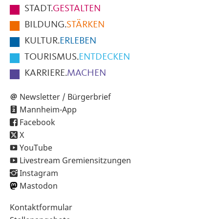
Fußbereich
STADT.
GESTALTEN
der
BILDUNG.
STÄRKEN
Seite
KULTUR.
ERLEBEN
TOURISMUS.
ENTDECKEN
KARRIERE.
MACHEN
Newsletter / Bürgerbrief
Mannheim-App
Facebook
X
YouTube
Livestream Gremiensitzungen
Instagram
Mastodon
Sekundärnavigation
Kontaktformular