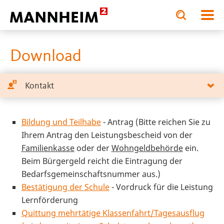
Toggle
Toggle
search
search
BILDUNG.STÄRKEN
Förderung und H
input
input
form
Download
Kontakt
Bildung und Teilhabe
- Antrag (Bitte reichen Sie zu
Ihrem Antrag den Leistungsbescheid von der
Familienkasse
oder der
Wohngeldbehörde
ein.
Beim Bürgergeld reicht die Eintragung der
Bedarfsgemeinschaftsnummer aus.)
Bestätigung der Schule
- Vordruck für die Leistung
Lernförderung
Quittung mehrtätige Klassenfahrt/Tagesausflug