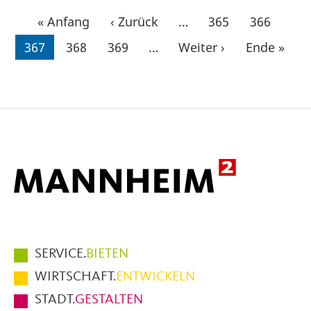
Seitennummerierung
Erste
« Anfang
Vorherige
‹ Zurück
…
Seite
365
Seite
366
Seite
Seite
Aktuelle
367
Seite
368
Seite
369
…
Nächste
Weiter ›
Letzte
Ende »
Seite
Seite
Seite
Hauptmenüpunkte
SERVICE.
BIETEN
im
WIRTSCHAFT.
ENTWICKELN
Fußbereich
STADT.
GESTALTEN
der