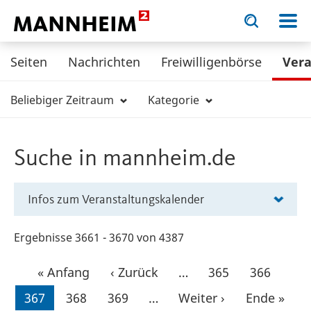
Toggle
Toggle
search
search
KULTUR.
input
input
form
Seiten
Nachrichten
Freiwilligenbörse
Ver
Beliebiger Zeitraum
Kategorie
Suche in mannheim.de
Infos zum Veranstaltungskalender
Ergebnisse 3661 - 3670 von 4387
Seitennummerierung
Erste
« Anfang
Vorherige
‹ Zurück
…
Seite
365
Seite
366
Seite
Seite
Aktuelle
367
Seite
368
Seite
369
…
Nächste
Weiter ›
Letzte
Ende »