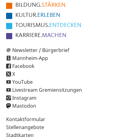
BILDUNG.
STÄRKEN
Seite
KULTUR.
ERLEBEN
TOURISMUS.
ENTDECKEN
KARRIERE.
MACHEN
Newsletter / Bürgerbrief
Mannheim-App
Facebook
X
YouTube
Livestream Gremiensitzungen
Instagram
Mastodon
Sekundärnavigation
Kontaktformular
im
Stellenangebote
Fußbereich
Stadtkarten