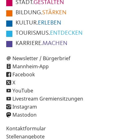
STADT.
GESTALTEN
der
BILDUNG.
STÄRKEN
Seite
KULTUR.
ERLEBEN
TOURISMUS.
ENTDECKEN
KARRIERE.
MACHEN
Newsletter / Bürgerbrief
Mannheim-App
Facebook
X
YouTube
Livestream Gremiensitzungen
Instagram
Mastodon
Sekundärnavigation
Kontaktformular
im
Stellenangebote