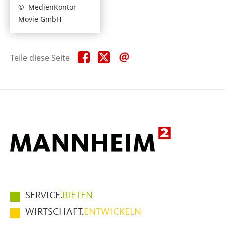
MedienKontor
Movie GmbH
Teile
Teile
Teile
Teile diese Seite
diese
diese
diese
Seite
Seite
Seite
auf
auf
per
Facebook
X
E-
Mail
Hauptmenüpunkte
SERVICE.
BIETEN
im
WIRTSCHAFT.
ENTWICKELN
Fußbereich