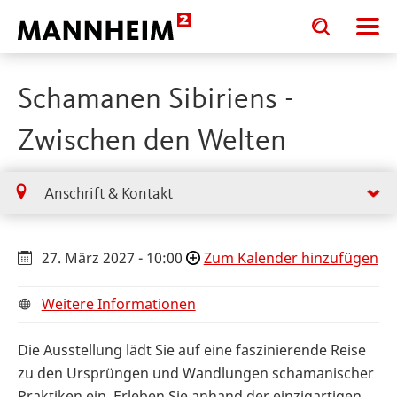
Toggle
Toggle
search
search
input
input
form
Schamanen Sibiriens -
Zwischen den Welten
Anschrift & Kontakt
27. März 2027 - 10:00
Zum Kalender hinzufügen
Weitere Informationen
Die Ausstellung lädt Sie auf eine faszinierende Reise
zu den Ursprüngen und Wandlungen schamanischer
Praktiken ein. Erleben Sie anhand der einzigartigen