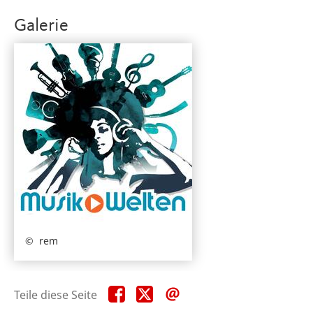
Galerie
rem
Teile
Teile
Teile
Teile diese Seite
diese
diese
diese