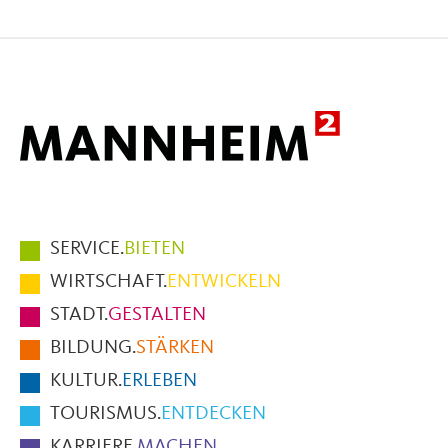
Seite
Seite
Seite
auf
auf
per
Facebook
X
E-
Mail
Hauptmenüpunkte
SERVICE.
BIETEN
im
WIRTSCHAFT.
ENTWICKELN
Fußbereich
STADT.
GESTALTEN
der
BILDUNG.
STÄRKEN
Seite
KULTUR.
ERLEBEN
TOURISMUS.
ENTDECKEN
KARRIERE.
MACHEN