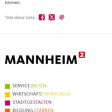
können.
Teile
Teile
Teile
Teile diese Seite
diese
diese
diese
Seite
Seite
Seite
auf
auf
per
Facebook
X
E-
Mail
Hauptmenüpunkte
SERVICE.
BIETEN
im
WIRTSCHAFT.
ENTWICKELN
Fußbereich
STADT.
GESTALTEN
der
BILDUNG.
STÄRKEN
Seite