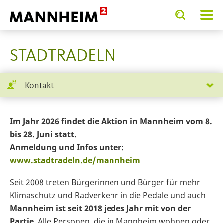
Toggle
Toggle
search
search
SERVICE.BIETEN
input
input
form
STADTRADELN
Kontakt
Im Jahr 2026 findet die Aktion in Mannheim vom 8.
bis 28. Juni statt.
Anmeldung und Infos unter:
www.stadtradeln.de/mannheim
Seit 2008 treten Bürgerinnen und Bürger für mehr
Klimaschutz und Radverkehr in die Pedale und auch
Mannheim ist seit 2018 jedes Jahr mit von der
Partie
. Alle Personen, die in Mannheim wohnen oder