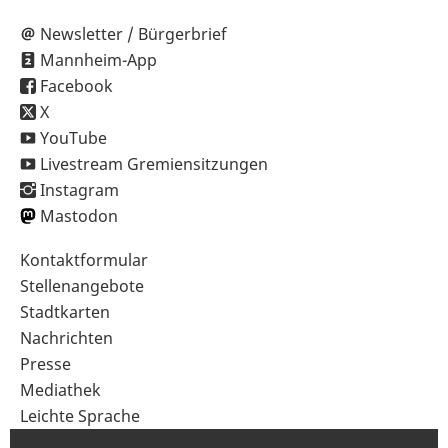
Newsletter / Bürgerbrief
Mannheim-App
Facebook
X
YouTube
Livestream Gremiensitzungen
Instagram
Mastodon
Sekundärnavigation
Kontaktformular
im
Stellenangebote
Fußbereich
Stadtkarten
Nachrichten
Presse
Mediathek
Leichte Sprache
Gebärdensprache