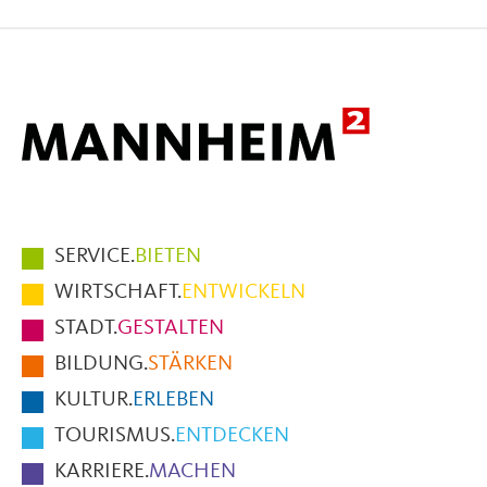
auf
auf
per
Facebook
X
E-
Mail
Hauptmenüpunkte
SERVICE.
BIETEN
im
WIRTSCHAFT.
ENTWICKELN
Fußbereich
STADT.
GESTALTEN
der
BILDUNG.
STÄRKEN
Seite
KULTUR.
ERLEBEN
TOURISMUS.
ENTDECKEN
KARRIERE.
MACHEN