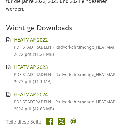
für die Jahre 2022, 2023 und 2024 eingesehen
werden.
Wichtige Downloads
HEATMAP 2022
PDF STADTRADELN - Radverkehrsmenge_HEATMAP
2022.pdf (11.21 MB)
HEATMAP 2023
PDF STADTRADELN - Radverkehrsmenge_HEATMAP
2023.pdf (11.1 MB)
HEATMAP 2024
PDF STADTRADELN - Radverkehrsmenge_HEATMAP
2024.pdf (42.68 MB)
Teile
Teile
Teile
Teile diese Seite
diese
diese
diese
Seite
Seite
Seite