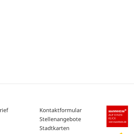
rief
Sekundärnavigation
Kontaktformular
im
Stellenangebote
Fußbereich
Stadtkarten