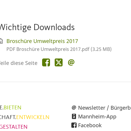
Wichtige Downloads
Broschüre Umweltpreis 2017
PDF Broschüre Umweltpreis 2017.pdf (3.25 MB)
Teile
Teile
Teile
eile diese Seite
diese
diese
diese
Seite
Seite
Seite
auf
auf
per
Facebook
X
E-
Mail
üpunkte
Newsletter / Bürgerb
E.
BIETEN
Mannheim-App
CHAFT.
ENTWICKELN
h
Facebook
GESTALTEN