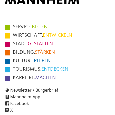
Hauptmenüpunkte
SERVICE.
BIETEN
im
WIRTSCHAFT.
ENTWICKELN
Fußbereich
STADT.
GESTALTEN
der
BILDUNG.
STÄRKEN
Seite
KULTUR.
ERLEBEN
TOURISMUS.
ENTDECKEN
KARRIERE.
MACHEN
Newsletter / Bürgerbrief
Mannheim-App
Facebook
X