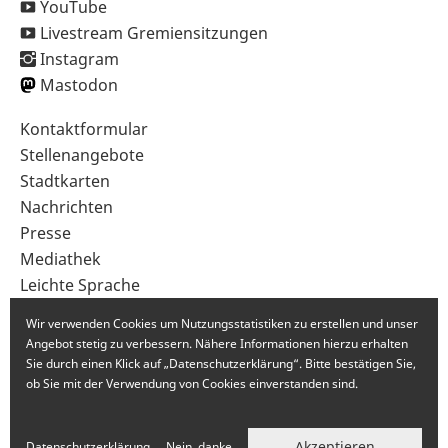
YouTube
Livestream Gremiensitzungen
Instagram
Mastodon
Sekundärnavigation
Kontaktformular
im
Stellenangebote
Fußbereich
Stadtkarten
Nachrichten
Presse
Mediathek
Leichte Sprache
Gebärdensprache
Wir verwenden Cookies um Nutzungsstatistiken zu erstellen und unser
Angebot stetig zu verbessern. Nähere Informationen hierzu erhalten
Sie durch einen Klick auf „Datenschutzerklärung“. Bitte bestätigen Sie,
ob Sie mit der Verwendung von Cookies einverstanden sind.
Akzeptieren
Datenschutzerklärung
Nein, danke