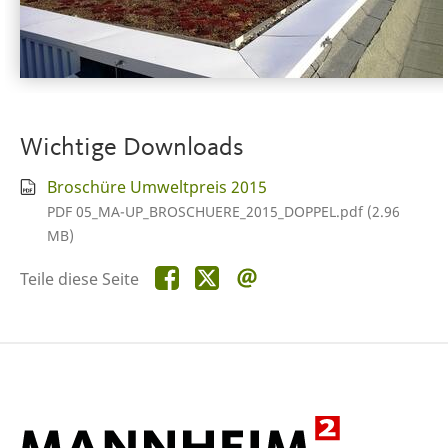
Wichtige Downloads
Broschüre Umweltpreis 2015
PDF 05_MA-UP_BROSCHUERE_2015_DOPPEL.pdf (2.96
MB)
Teile
Teile
Teile
Teile diese Seite
diese
diese
diese
Seite
Seite
Seite
auf
auf
per
Facebook
X
E-
Mail