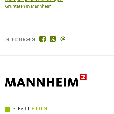
Grüntaten in Mannheim
Teile
Teile
Teile
Teile diese Seite
diese
diese
diese
Seite
Seite
Seite
auf
auf
per
Facebook
X
E-
Mail
Hauptmenüpunkte
SERVICE.
BIETEN