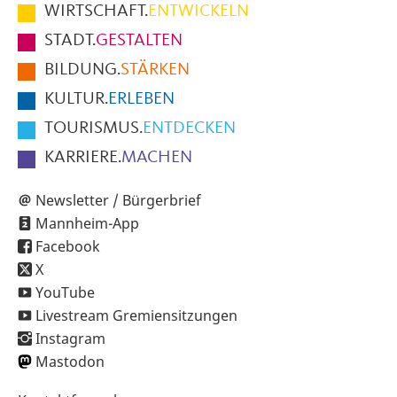
im
WIRTSCHAFT.
ENTWICKELN
Fußbereich
STADT.
GESTALTEN
der
BILDUNG.
STÄRKEN
Seite
KULTUR.
ERLEBEN
TOURISMUS.
ENTDECKEN
KARRIERE.
MACHEN
Newsletter / Bürgerbrief
Mannheim-App
Facebook
X
YouTube
Livestream Gremiensitzungen
Instagram
Mastodon