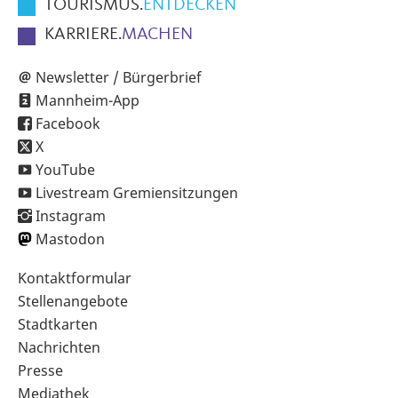
TOURISMUS.
ENTDECKEN
KARRIERE.
MACHEN
Newsletter / Bürgerbrief
Mannheim-App
Facebook
X
YouTube
Livestream Gremiensitzungen
Instagram
Mastodon
Sekundärnavigation
Kontaktformular
im
Stellenangebote
Fußbereich
Stadtkarten
Nachrichten
Presse
Mediathek