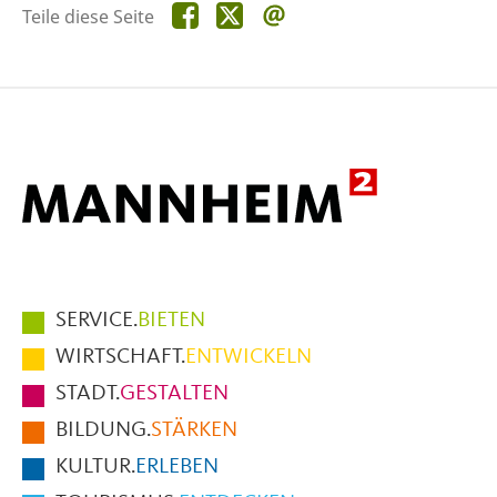
Teile
Teile
Teile
Teile diese Seite
diese
diese
diese
Seite
Seite
Seite
auf
auf
per
Facebook
X
E-
Mail
Hauptmenüpunkte
SERVICE.
BIETEN
im
WIRTSCHAFT.
ENTWICKELN
Fußbereich
STADT.
GESTALTEN
der
BILDUNG.
STÄRKEN
Seite
KULTUR.
ERLEBEN