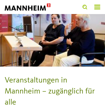
Toggle
Toggle
search
search
SERVICE.BIETEN
Menschen mit Behinderung
B
input
input
form
Veranstaltungen in
Mannheim – zugänglich für
alle