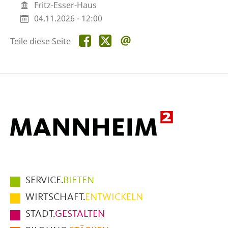
Fritz-Esser-Haus
04.11.2026 - 12:00
Teile
Teile
Teile
Teile diese Seite
diese
diese
diese
Seite
Seite
Seite
auf
auf
per
Facebook
X
E-
Mail
Hauptmenüpunkte
SERVICE.
BIETEN
im
WIRTSCHAFT.
ENTWICKELN
Fußbereich
STADT.
GESTALTEN
der