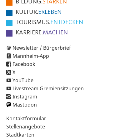
BILDUNG.
STÄRKEN
Seite
KULTUR.
ERLEBEN
TOURISMUS.
ENTDECKEN
KARRIERE.
MACHEN
Newsletter / Bürgerbrief
Mannheim-App
Facebook
X
YouTube
Livestream Gremiensitzungen
Instagram
Mastodon
Sekundärnavigation
Kontaktformular
im
Stellenangebote
Fußbereich
Stadtkarten