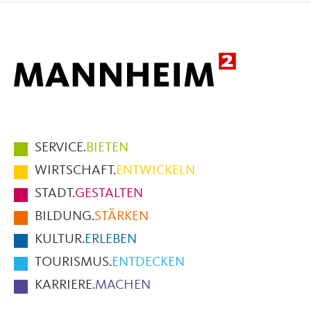
Mail
Hauptmenüpunkte
SERVICE.
BIETEN
im
WIRTSCHAFT.
ENTWICKELN
Fußbereich
STADT.
GESTALTEN
der
BILDUNG.
STÄRKEN
Seite
KULTUR.
ERLEBEN
TOURISMUS.
ENTDECKEN
KARRIERE.
MACHEN