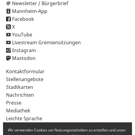
Newsletter / Bürgerbrief
Mannheim-App
Facebook
X
YouTube
Livestream Gremiensitzungen
Instagram
Mastodon
Sekundärnavigation
Kontaktformular
im
Stellenangebote
Fußbereich
Stadtkarten
Nachrichten
Presse
Mediathek
Leichte Sprache
Gebärdensprache
Wir verwenden Cookies um Nutzungsstatistiken zu erstellen und unser