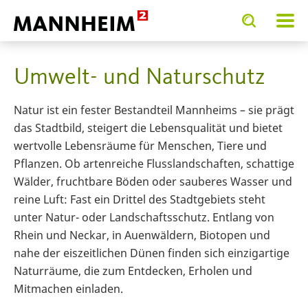
Toggle
Toggle
search
search
SERVICE.BIETEN
input
input
form
Umwelt- und Naturschutz
Natur ist ein fester Bestandteil Mannheims – sie prägt
das Stadtbild, steigert die Lebensqualität und bietet
wertvolle Lebensräume für Menschen, Tiere und
Pflanzen. Ob artenreiche Flusslandschaften, schattige
Wälder, fruchtbare Böden oder sauberes Wasser und
reine Luft: Fast ein Drittel des Stadtgebiets steht
unter Natur- oder Landschaftsschutz. Entlang von
Rhein und Neckar, in Auenwäldern, Biotopen und
nahe der eiszeitlichen Dünen finden sich einzigartige
Naturräume, die zum Entdecken, Erholen und
Mitmachen einladen.