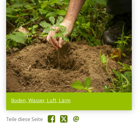
Boden, Wasser, Luft, Lärm
Teile
Teile
Teile
Teile diese Seite
diese
diese
diese
Seite
Seite
Seite
auf
auf
per
Facebook
X
E-